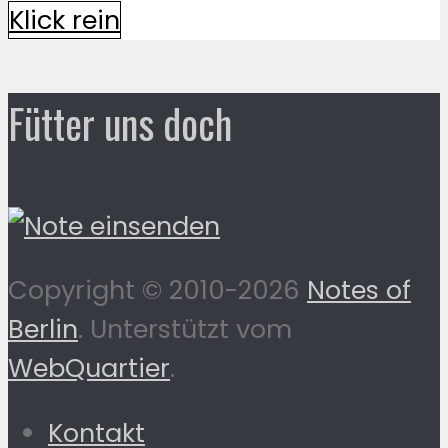
Klick rein
Fütter uns doch
Copyright © 2010-2026
Notes of
Berlin
. Unterstützt vom
WebQuartier
.
Kontakt