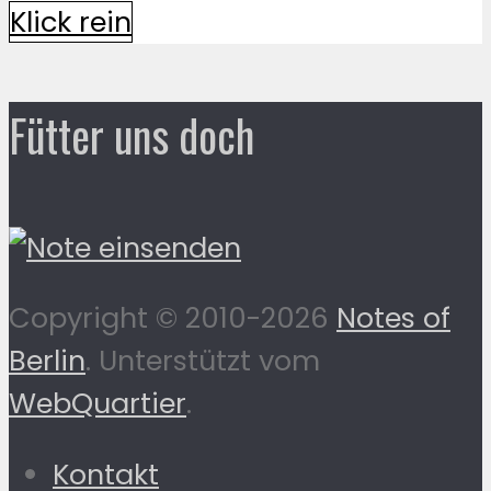
Klick rein
Fütter uns doch
Copyright © 2010-2026
Notes of
Berlin
. Unterstützt vom
WebQuartier
.
Kontakt