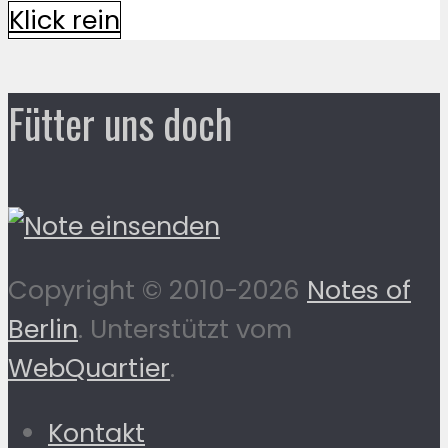
Klick rein
Fütter uns doch
Copyright © 2010-2026
Notes of
Berlin
. Unterstützt vom
WebQuartier
.
Kontakt