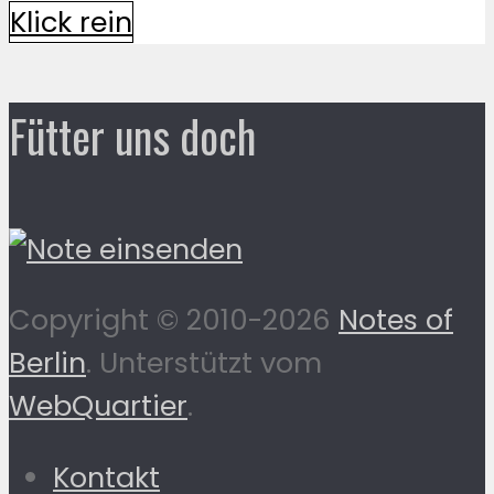
Klick rein
Fütter uns doch
Copyright © 2010-2026
Notes of
Berlin
. Unterstützt vom
WebQuartier
.
Kontakt