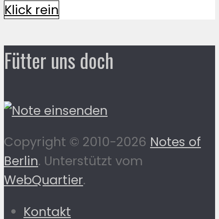
Klick rein
Fütter uns doch
Copyright © 2010-2026
Notes of
Berlin
. Unterstützt vom
WebQuartier
.
Kontakt