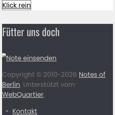
Klick rein
Fütter uns doch
Copyright © 2010-2026
Notes of
Berlin
. Unterstützt vom
WebQuartier
.
Kontakt