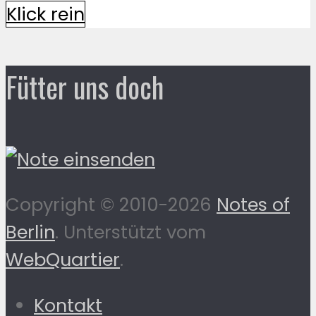
Klick rein
Fütter uns doch
Copyright © 2010-2026
Notes of
Berlin
. Unterstützt vom
WebQuartier
.
Kontakt