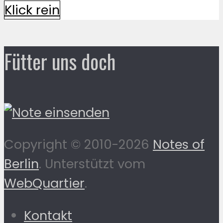
Klick rein
Fütter uns doch
Copyright © 2010-2026
Notes of
Berlin
. Unterstützt vom
WebQuartier
.
Kontakt