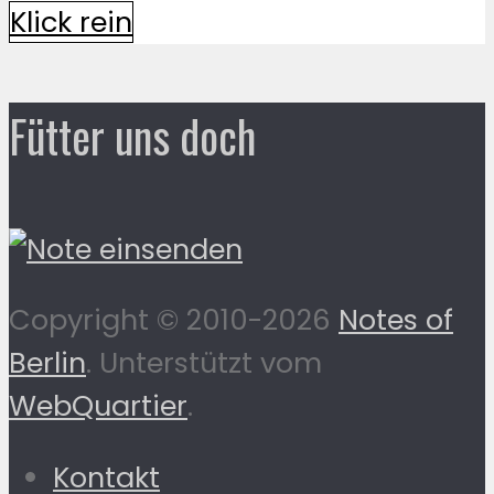
Klick rein
Fütter uns doch
Copyright © 2010-2026
Notes of
Berlin
. Unterstützt vom
WebQuartier
.
Kontakt