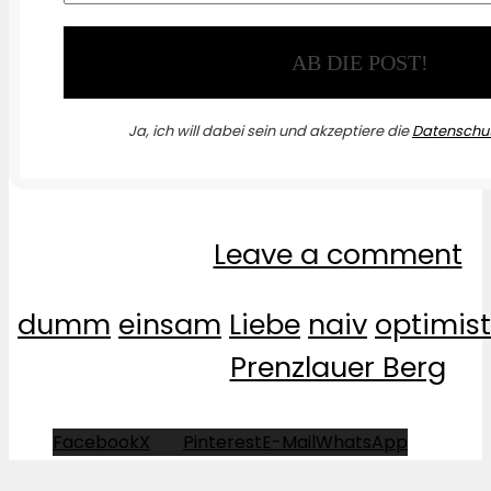
Ja, ich will dabei sein und akzeptiere die
Datenschut
Leave a comment
dumm
einsam
Liebe
naiv
optimist
Prenzlauer Berg
Facebook
X
Pinterest
E-Mail
WhatsApp