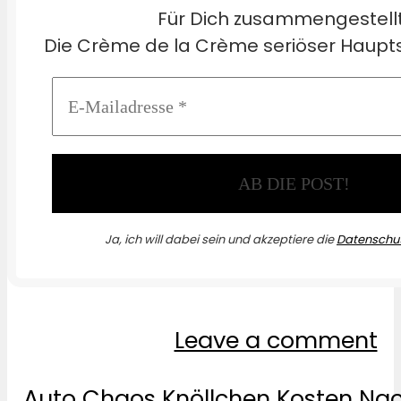
Für Dich zusammengestell
Die Crème de la Crème seriöser Haupts
Ja, ich will dabei sein und akzeptiere die
Datenschut
Leave a comment
Auto
Chaos
Knöllchen
Kosten
Nac