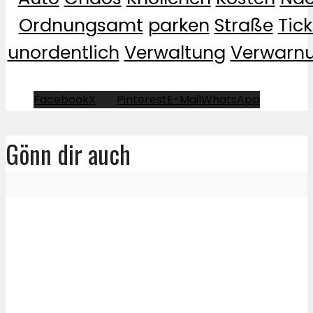
Ordnungsamt
parken
Straße
Tick
unordentlich
Verwaltung
Verwarn
Facebook
X
Pinterest
E-Mail
WhatsApp
Gönn dir auch