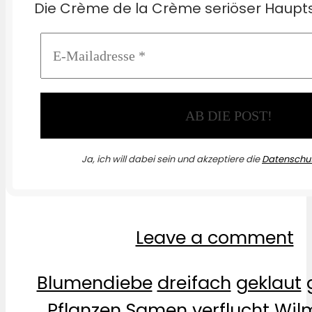
Die Crème de la Crème seriöser Haupts
Ja, ich will dabei sein und akzeptiere die
Datenschut
Leave a comment
Blumendiebe
dreifach
geklaut
Pflanzen
Samen
verflucht
Wil