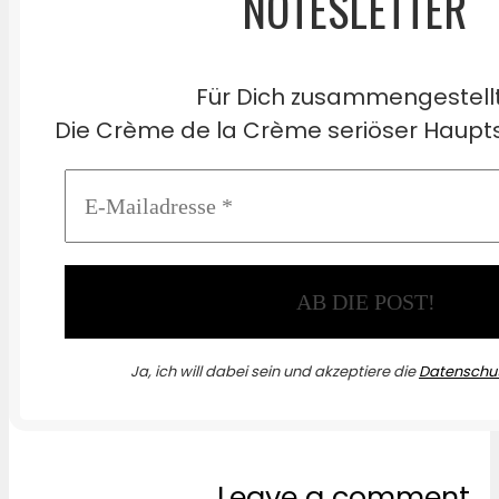
NOTESLETTER
Für Dich zusammengestell
Die Crème de la Crème seriöser Haupts
Ja, ich will dabei sein und akzeptiere die
Datenschut
Leave a comment