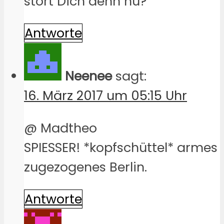
stört Dich denn nu?
Antworte
Neenee
sagt:
16. März 2017 um 05:15 Uhr
@ Madtheo
SPIESSER! *kopfschüttel* armes
zugezogenes Berlin.
Antworte