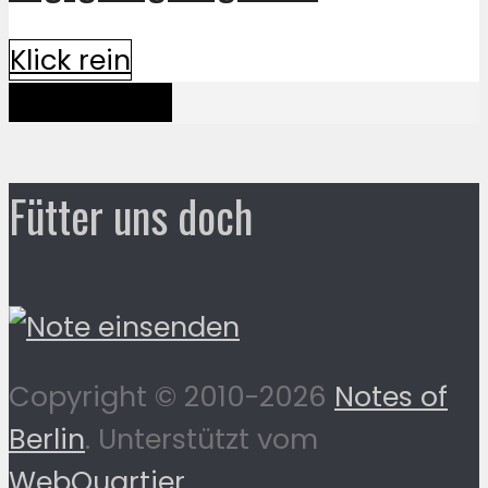
Klick rein
Mehr davon
Fütter uns doch
Copyright © 2010-2026
Notes of
Berlin
. Unterstützt vom
WebQuartier
.