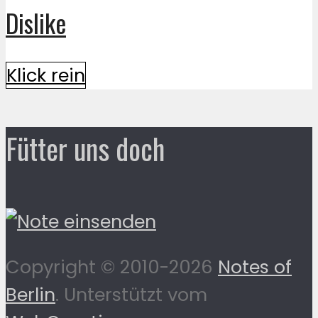
Dislike
Klick rein
Fütter uns doch
Copyright © 2010-2026
Notes of
Berlin
. Unterstützt vom