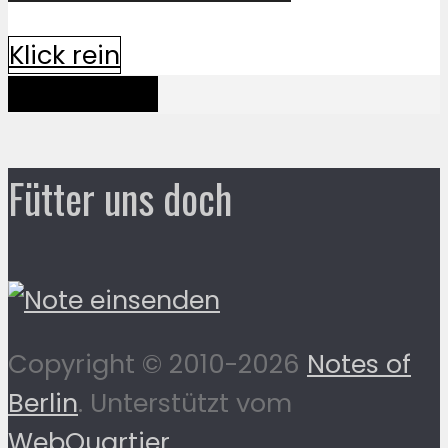
Klick rein
Mehr davon
Fütter uns doch
Copyright © 2010-2026
Notes of
Berlin
. Unterstützt vom
WebQuartier
.