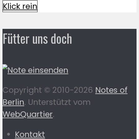
Klick rein
Fütter uns doch
Copyright © 2010-2026
Notes of
Berlin
. Unterstützt vom
WebQuartier
.
Kontakt