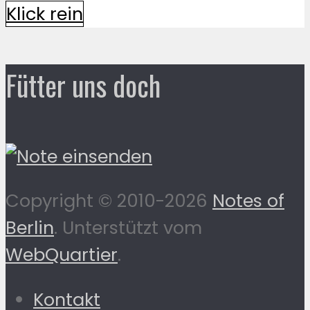
Klick rein
Fütter uns doch
Copyright © 2010-2026
Notes of
Berlin
. Unterstützt vom
WebQuartier
.
Kontakt