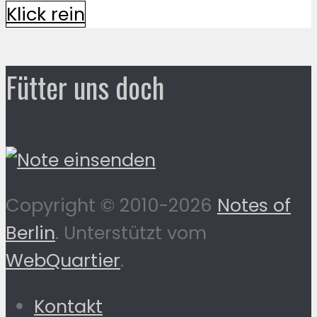
Klick rein
Fütter uns doch
Copyright © 2010-2026
Notes of
Berlin
. Unterstützt vom
WebQuartier
.
Kontakt