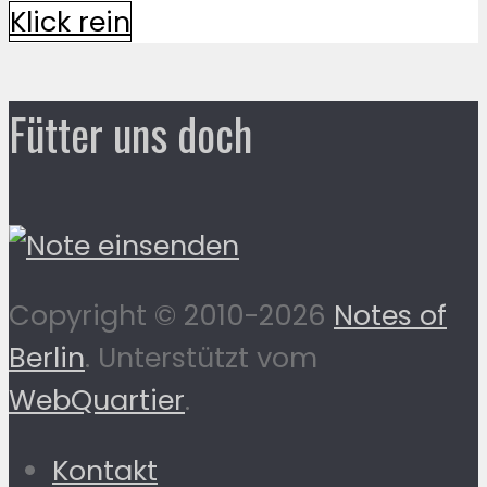
Klick rein
Fütter uns doch
Copyright © 2010-2026
Notes of
Berlin
. Unterstützt vom
WebQuartier
.
Kontakt