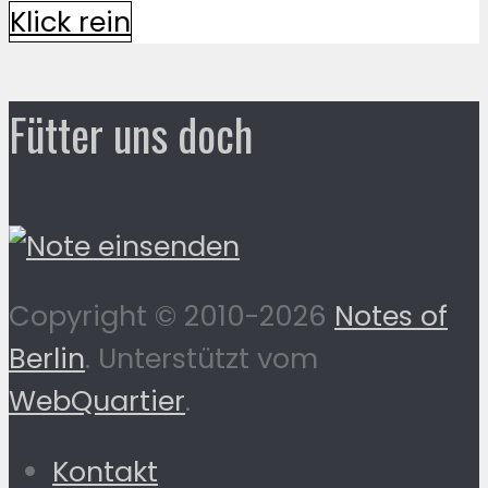
Klick rein
Fütter uns doch
Copyright © 2010-2026
Notes of
Berlin
. Unterstützt vom
WebQuartier
.
Kontakt