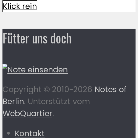
Klick rein
Fütter uns doch
Copyright © 2010-2026
Notes of
Berlin
. Unterstützt vom
WebQuartier
.
Kontakt