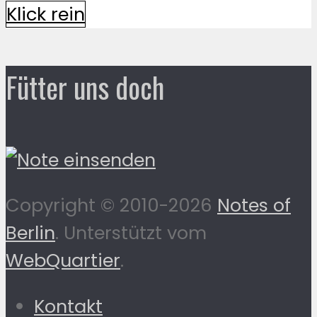
Klick rein
Fütter uns doch
Copyright © 2010-2026
Notes of
Berlin
. Unterstützt vom
WebQuartier
.
Kontakt