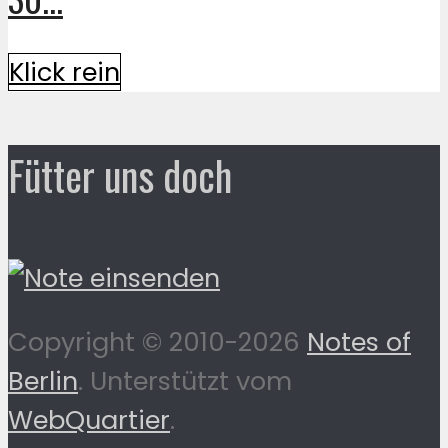
Klick rein
Fütter uns doch
Copyright © 2010-2026
Notes of
Berlin
. Unterstützt vom
WebQuartier
.