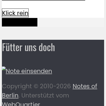
Klick rein
Mehr davon
Fütter uns doch
Copyright © 2010-2026
Notes of
Berlin
. Unterstützt vom
WebQuartier
.