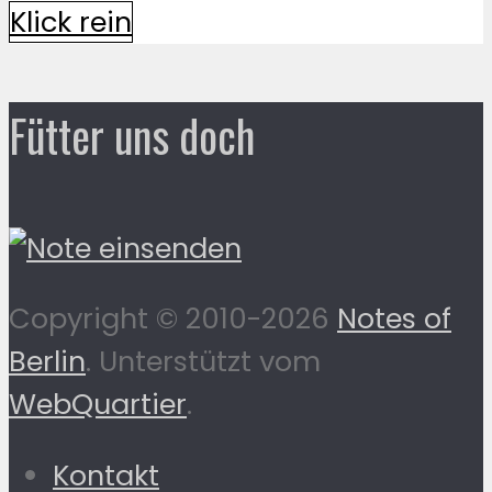
Klick rein
Fütter uns doch
Copyright © 2010-2026
Notes of
Berlin
. Unterstützt vom
WebQuartier
.
Kontakt