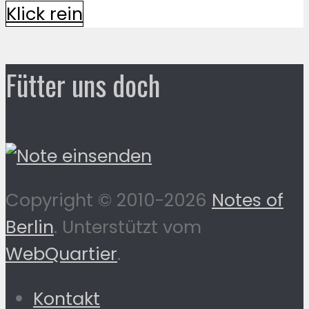
Klick rein
Fütter uns doch
Copyright © 2010-2026
Notes of
Berlin
. Unterstützt vom
WebQuartier
.
Kontakt