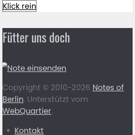
Klick rein
Fütter uns doch
Copyright © 2010-2026
Notes of
Berlin
. Unterstützt vom
WebQuartier
.
Kontakt