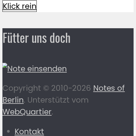
Klick rein
Fütter uns doch
Copyright © 2010-2026
Notes of
Berlin
. Unterstützt vom
WebQuartier
.
Kontakt