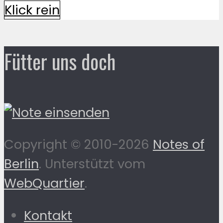
Klick rein
Fütter uns doch
Copyright © 2010-2026
Notes of
Berlin
. Unterstützt vom
WebQuartier
.
Kontakt