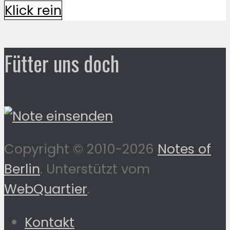
Klick rein
Fütter uns doch
Copyright © 2010-2026
Notes of
Berlin
. Unterstützt vom
WebQuartier
.
Kontakt