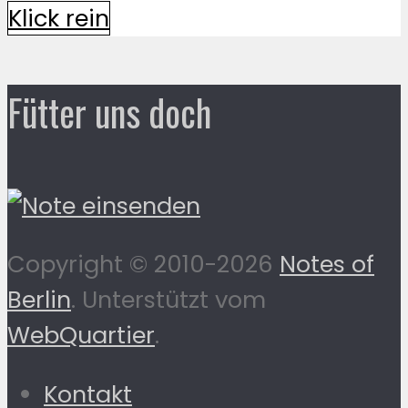
Klick rein
Fütter uns doch
Copyright © 2010-2026
Notes of
Berlin
. Unterstützt vom
WebQuartier
.
Kontakt