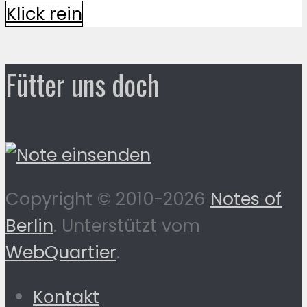
Klick rein
Fütter uns doch
Copyright © 2010-2026
Notes of
Berlin
. Unterstützt vom
WebQuartier
.
Kontakt