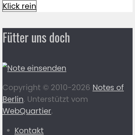
Klick rein
Fütter uns doch
Copyright © 2010-2026
Notes of
Berlin
. Unterstützt vom
WebQuartier
.
Kontakt