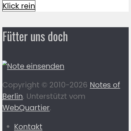
Klick rein
Fütter uns doch
Copyright © 2010-2026
Notes of
Berlin
. Unterstützt vom
WebQuartier
.
Kontakt