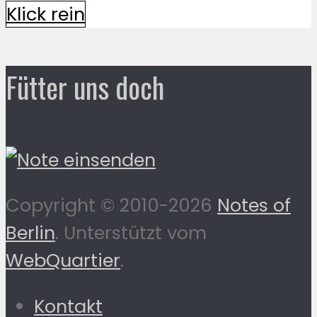
Klick rein
Fütter uns doch
Copyright © 2010-2026
Notes of
Berlin
. Unterstützt vom
WebQuartier
.
Kontakt