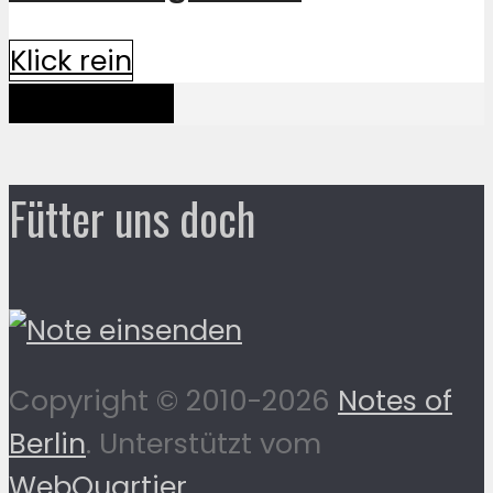
Klick rein
Mehr davon
Fütter uns doch
Copyright © 2010-2026
Notes of
Berlin
. Unterstützt vom
WebQuartier
.