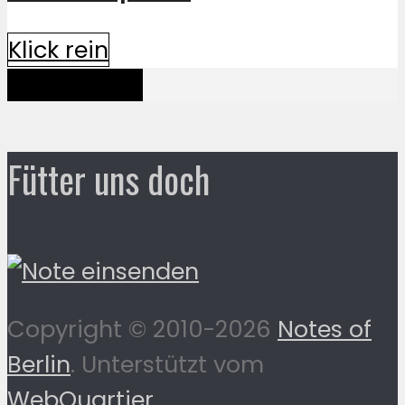
Klick rein
Mehr davon
Fütter uns doch
Copyright © 2010-2026
Notes of
Berlin
. Unterstützt vom
WebQuartier
.