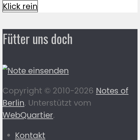
Klick rein
Fütter uns doch
Copyright © 2010-2026
Notes of
Berlin
. Unterstützt vom
WebQuartier
.
Kontakt