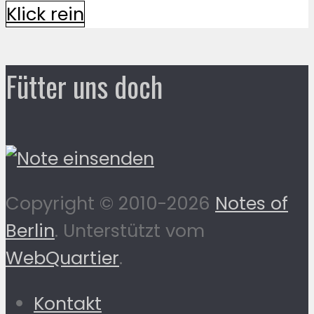
Klick rein
Fütter uns doch
Copyright © 2010-2026
Notes of
Berlin
. Unterstützt vom
WebQuartier
.
Kontakt