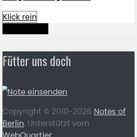
Klick rein
Mehr davon
Fütter uns doch
Copyright © 2010-2026
Notes of
Berlin
. Unterstützt vom
WebQuartier
.