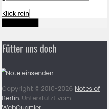
Klick rein
Mehr davon
Fütter uns doch
Copyright © 2010-2026
Notes of
Berlin
. Unterstützt vom
WebQuartier
.