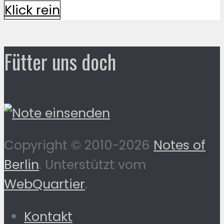
Klick rein
Fütter uns doch
Copyright © 2010-2026
Notes of
Berlin
. Unterstützt vom
WebQuartier
.
Kontakt