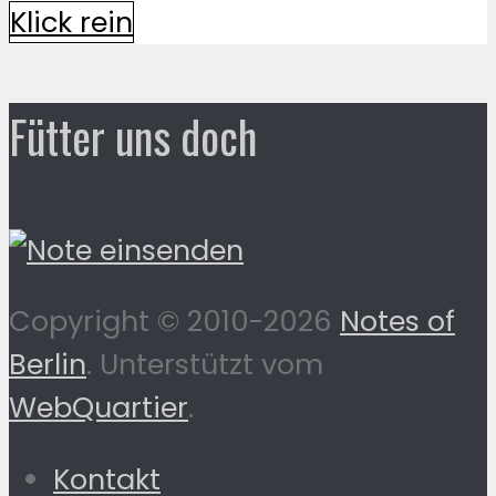
Klick rein
Fütter uns doch
Copyright © 2010-2026
Notes of
Berlin
. Unterstützt vom
WebQuartier
.
Kontakt