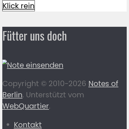
Klick rein
Fütter uns doch
Copyright © 2010-2026
Notes of
Berlin
. Unterstützt vom
WebQuartier
.
Kontakt