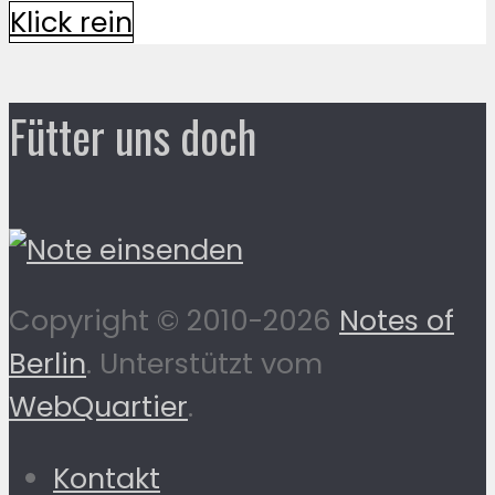
Klick rein
Fütter uns doch
Copyright © 2010-2026
Notes of
Berlin
. Unterstützt vom
WebQuartier
.
Kontakt