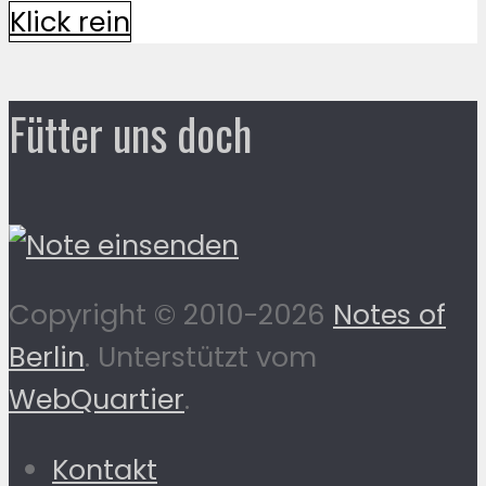
Klick rein
Fütter uns doch
Copyright © 2010-2026
Notes of
Berlin
. Unterstützt vom
WebQuartier
.
Kontakt