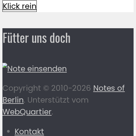
Klick rein
Fütter uns doch
Copyright © 2010-2026
Notes of
Berlin
. Unterstützt vom
WebQuartier
.
Kontakt