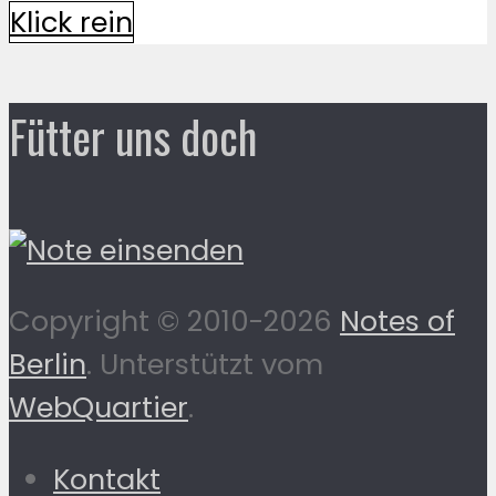
Klick rein
Fütter uns doch
Copyright © 2010-2026
Notes of
Berlin
. Unterstützt vom
WebQuartier
.
Kontakt